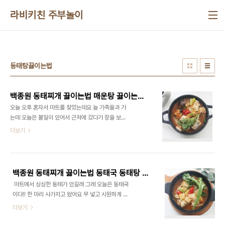
본문 바로가기
라비키친 주부놀이
동태탕끓이는법
백종원 동태찌개 끓이는법 매운탕 끓이는법 동태탕 끓이는법 생선찌개 동태요리 생선매운탕
오늘 오후 혼자서 마트를 찾았는데요 늘 가족들과 가
는데 오늘은 볼일이 있어서 근처에 갔다가 장을 보려
고 이것저것 구매하다 보니 동태가 눈에 띄었어요 칼
더보기
칼한 생선매운탕을 끓였는데요 이번에는 백종원 동
태탕 끓이는법 으로 만들었는데~ 얼큰하게 먹어보았
답니다 ​ ■재료■ 동태 1마리, 두부 2/3모, 대파 1대,
청양고추 3개, 홍고추 2개, 무 1/3개, 쑥갓 다진 마
백종원 동태찌개 끓이는법 동태국 동태탕 끓이는법 생선찌개 동태요리 얼큰한 국물요리
늘, 다진 생강, 새우젓, 국간장, 고춧가루, 고추장, 된
​ 마트에서 싱싱한 동태가 있길래 그래 오늘은 동태국
장 ​ 우선 들어가는 재료는 동태 한 마리를 사용했어요
이다!! 한 마리 사가지고 왔어요 무 넣고 시원하게 끓
간과 내장들이 있으면 더 추가해도 좋아요 동태는 비
이려고 하다 칼칼한 것이 좋다는 남편의 말에 고춧가
더보기
교적 저렴한 생선으로 자주 먹는답니다 ​ 생태나 대구
루 풀어서 만들었더니 너무 맛있는 것 있죠? ^^ ​ 백종
는 좀 더 가격이 비싼데 동태는 좀 더 저렴한 것 같아
원 요리 비책 유튜브 레시피를 참고해서 만들었어요