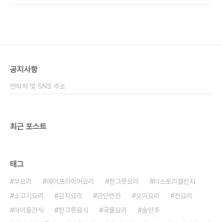
요 대파는 먹기 좋은 크기로 길쭉하게 잘라서 준비해
기본만 넣어도 맛이 좋아서 앞으로 자주 만들 것 같아
줍니다 무는 300g 정도 ..
요! ​ 오늘 제가 사는 곳은 꾸물꾸물한데 얼큰한 국물
요리로 딱인 것 같습니다 ​ ■재료■ 동태 1마리, 이리
1컵, 간 1/2컵, 알 1컵, 두부 2/3모, 대파 1대, 청양고
추 3개, 홍고추 2개,무 1/3개, 쑥갓 적당량 양념장 :
간 마늘, 간생강, 새우젓, 국강장, 고춧가루, 고추장,
공지사항
된장 ​ 저는 동태 1마리를 사용했는데요 백종원 요리
비책 레시피에는 이리랑 간을 넣어야 한다 해서 재
연락처 및 SNS 주소
료..
최근 포스트
태그
무요리
에어프라이어요리
한그릇요리
티스토리챌린지
소고기요리
감자요리
간단반찬
오이요리
전요리
아이들간식
한그릇음식
국물요리
술안주