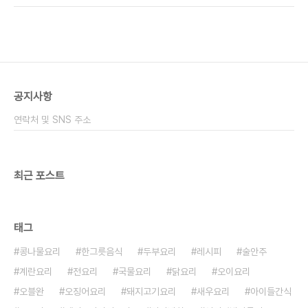
이라고 불리기도 하죠 근데 저는 닭똥집이 더 친근감
맛있게 만들 수 있었답니다 ​ 누구나 쉽게 만들 수 있
이 느껴지긴 한답니다 닭근위는 밀가루로 ..
으니 꼭 만들어보세요! ■재료■ 닭똥집 400g, 통
마늘 20개 정도 식용유 2컵, 맛소금 약간, 후추 약간
참기름 1스푼 ​ ​백종원 요리 비책 유튜브에 나온 레시
피인데요 180g으로 만들었지만 저는 400g이라 2
배로 만들었으니 참고하세요! ​ 닭 근위는 비교적 저렴
공지사항
해서 술안주 하기에 딱이라죠 닭똥집은 모래집이라
고 해요 저는 닭똥꼬인줄 알았거든요.. 먹기 전에 깨
연락처 및 SNS 주소
끗하게 씻어 준비합니다 깨끗하게 씻어..
최근 포스트
태그
콩나물요리
한그릇음식
두부요리
레시피
술안주
계란요리
전요리
국물요리
닭요리
오이요리
오블완
오징어요리
돼지고기요리
새우요리
아이들간식