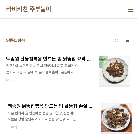
본문 바로가기
라비키친 주부놀이
닭똥집튀김
백종원 닭똥집볶음 만드는 법 닭똥집 요리 마늘 닭근위볶음 손질 혼술안주
일주일에 남편은 회사 근처 원룸에서 자고 올 때가 있
는데요 그럴 때 밤에 저 혼자 홀짝홀짝~ 혼술하고 싶
어질때가 있어요 그때 혼술안주로 먹는건 바로 닭똥
더보기
집볶음인데요 ​ 마트에 가니 닭근위가 저렴해서 한팩
가져와서 튀김을 할까 하다 백종원 닭똥집볶음 만드
는 법 레시피로 만드니 너무 맛있는 것 있죠 +ㅁ+ ​ 보
통 만들다보면 잘 익었나 할 때가 많은데 초보자들도
백종원 닭똥집볶음 만드는 법 닭똥집 손질 닭근위 요리
쉽게 맛있게 만들 수 있답니다 ■재료■ 닭똥집
요즘 집에서 술 한잔하는 분들 많으실 것 같은데요 ​
180g, 통마늘 20개 정도 식용유 1컵, 맛소금 약간,
오늘은 정말 술안주 레시피로 좋을 닭 근위 요리인 닭
후추 약간 참기름 1스푼 ​ 백종원 유튜브 레시피의 재
똥집볶음입니다 저도 몇 번 만들어보는데 이것을 맛
더보기
료인데요 만들다 보면 양이 달라도 들어가는 재료가
있게 또 바삭하게 만드는 방법을 잘 모르는데 백종원
별로 없어서 상관없을 것 같아요 ​ 닭똥집은 닭모래집
닭똥집볶음 레시피로 만들어보 정말 실패하지 않고