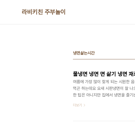
본문 바로가기
라비키친 주부놀이
냉면삶는시간
물냉면 냉면 면 삶기 냉면 재
여름에 가장 많이 찾게 되는 시원한 
먹곤 하는데요 요새 시판냉면이 잘 나
한 팁은 아니지만 집에서 냉면을 즐기는
수, 냉면 면사리, 오이, 삶은 달걀, 
더보기
있는 것 같아요 :) 우선 먼저 냉면 
사이에 냉면 면사리를 살짝 풀어주세요
를 썰었습니다 오이는 식초와 소금 약간