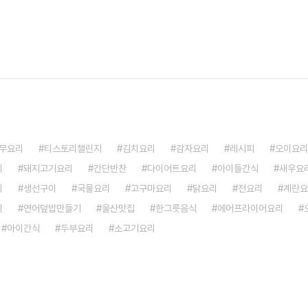
무요리
티스토리챌린지
김치요리
감자요리
레시피
오이요리
리
돼지고기요리
간단반찬
다이어트요리
아이들간식
새우요
리
생선구이
국물요리
고구마요리
닭요리
전요리
계란요
리
연어덮밥만들기
울산맛집
한그릇음식
에어프라이어요리
아이간식
두부요리
소고기요리