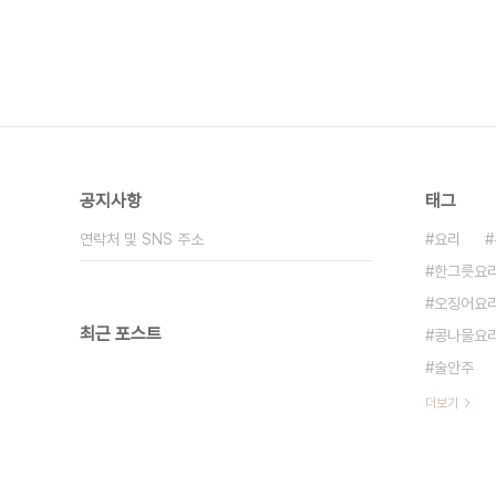
공지사항
태그
연락처 및 SNS 주소
요리
한그릇요
오징어요
최근 포스트
콩나물요
술안주
더보기