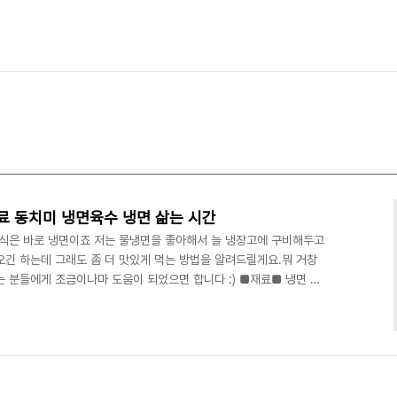
료 동치미 냉면육수 냉면 삶는 시간
음식은 바로 냉면이죠 저는 물냉면을 좋아해서 늘 냉장고에 구비해두고
오긴 하는데 그래도 좀 더 맛있게 먹는 방법을 알려드릴게요.뭐 거창
 분들에게 조금이나마 도움이 되었으면 합니다 :) ■재료■ 냉면 육
통깨 ​ 시판 냉면 중에선 저는 동치미 냉면육수 들어가 있는 것이 가장 맛
면 삶기 알려드릴게요 냄비에 물을 넉넉하게 넣어주시고 끓여줍니다. 그
! 물냉면에 넣을 재료로 오이와 삶은 달걀을 준비했는데요 오이는 채
의 설탕을 넣은 오이초절임도 맛있는데. 빠르..