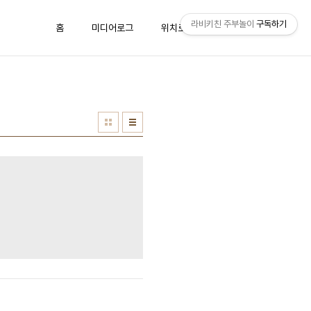
라비키친 주부놀이
구독하기
홈
미디어로그
위치로그
방명록