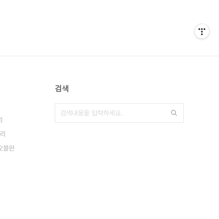
검색
리
리
오블완