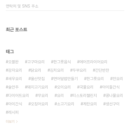
있는 것은 마요네즈랍니다 마요네즈를 넣으며 풍미
연락처 및 SNS 주소
가 더 좋아진다고 하는데 이번에는 버터만으로도 가..
최근 포스트
태그
오블완
고구마요리
한그릇음식
에어프라이어요리
감자요리
닭요리
김치요리
두부요리
간단반찬
새우요리
울산맛집
연어덮밥만들기
한그릇요리
전요리
술안주
돼지고기요리
오이요리
국물요리
아이들간식
다이어트요리
무요리
요리
티스토리챌린지
콩나물요리
아이간식
오징어요리
소고기요리
계란요리
생선구이
레시피
더보기