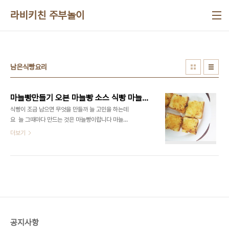
본문 바로가기
라비키친 주부놀이
남은식빵요리
마늘빵만들기 오븐 마늘빵 소스 식빵 마늘빵 레시피 식빵요리
식빵이 조금 남으면 무엇을 만들까 늘 고민을 하는데
요 ​ 늘 그때마다 만드는 것은 마늘빵이랍니다 마늘빵
이야 워낙에 좋아하기도 하고 간편하게 만들 수 있는
더보기
식빵 요리라서 종종 만든답니다 식빵에도 바게트 빵
에 만들어도 좋고 아니면 모닝빵에도 만들어도 맛있
게 즐길 수 있는데요 빵 종류야 원하는 빵을 선택하면
되니까 간단한데요 바게트 남았을 때도 이렇게 만들
면 맛있어요 자꾸 손이 가는 제가 좋아하는 빵이랄까
요 ​ 누구나 쉽게 만드는 마늘빵 레시피 알려 드릴게요
■재료■ 식빵 4장 버터 3스푼 마늘 1.5스푼 설탕 1
스푼 ​ 마늘빵에 들어가는 재료는 정말 간단해요 특히
공지사항
나 버터가 있어야 되는데요 여기에 좀 더 추가해도 맛