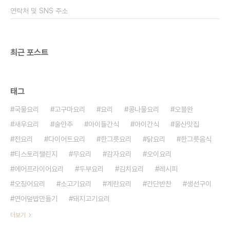
니다 김치 : 돼지고기 비율을 3 : 1의 비율로 만들었
연락처 및 SNS 주소
어요 ​그 위에 들어가는 것은 청..
최근 포스트
태그
국물요리
고구마요리
요리
콩나물요리
오블완
새우요리
술안주
아이들간식
아이간식
울산맛집
전요리
다이어트요리
한그릇요리
닭요리
한그릇음식
티스토리챌린지
무요리
감자요리
오이요리
에어프라이어요리
두부요리
김치요리
레시피
오징어요리
소고기요리
계란요리
간단반찬
생선구이
연어덮밥만들기
돼지고기요리
더보기