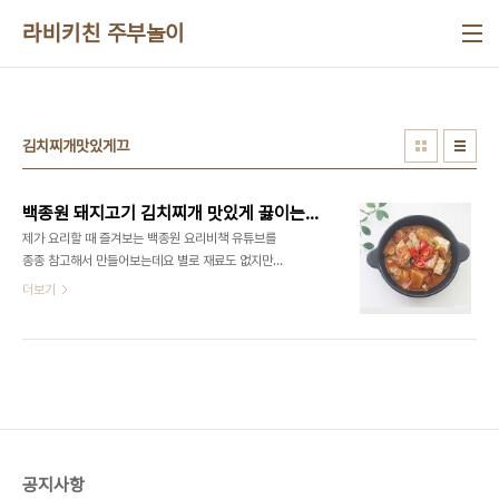
본문 바로가기
라비키친 주부놀이
김치찌개맛있게끄
백종원 돼지고기 김치찌개 맛있게 끓이는법 삼겹살 김치찌개 재료 신김치 김치찌개 신김치요리
제가 요리할 때 즐겨보는 백종원 요리비책 유튜브를
종종 참고해서 만들어보는데요 별로 재료도 없지만
맛있게 만드는 레시피가 많아서 유용하게 만들고 있
더보기
어요 김치찌개는 백종원 유튜브 레시피로 만들어보
는데 실패없이 잘 만들 수 있어요 백종원 돼지고기 김
치찌개 맛있게 끓이는법​ 요린이들도 쉽게 만들 수 있
으니 자신감을 가지고 도전!!! ​ ■김치찌개 재료■ 삼
겹살 1컵 (130g) 신김치 3컵 물 3컵 청양고추 2개
대파 2/3대 다진마늘 1스푼 고춧가루 1.5스푼 국간
장 1스푼 새우젓 1스푼 두부 1/2모 ​ 저는 고기는 삼겹
살을 사용했어요 목살, 앞다리살 뒷다리살 아무돼지
공지사항
고기나 상관없습니다. ​ 컵은 종이컵으로 계량하면 됩