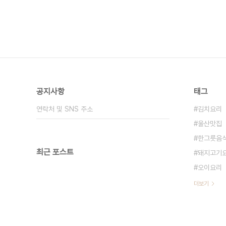
공지사항
태그
연락처 및 SNS 주소
김치요리
울산맛집
한그릇음
최근 포스트
돼지고기
오이요리
더보기