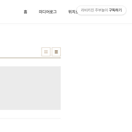
라비키친 주부놀이
구독하기
홈
미디어로그
위치로그
방명록