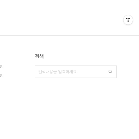
검색
리
리