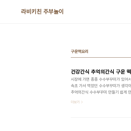
본문 바로가기
라비키친 주부놀이
구운떡요리
건강간식 추억의간식 구운 떡
시장에 가면 종종 수수부꾸미가 있어서
속초 가서 먹었던 수수부꾸미가 생각이
추억의간식 수수부꾸미 만들기 쉽게 만
용유 ​ 들어가는 재료는 간단하죠? 이
더보기
어가는데 찹쌀가루는 생략하고 수수 가
1/7 정도 넣습니다 뜨거운물 1컵반
기 때문에 반죽 만들기가 쉬웠어요 넓은