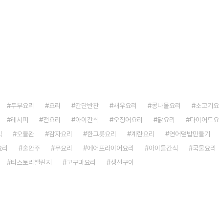
두부요리
요리
간단반찬
새우요리
콩나물요리
소고기요
레시피
전요리
아이간식
오징어요리
닭요리
다이어트요
식
오블완
감자요리
한그릇요리
계란요리
연어덮밥만들기
요리
술안주
무요리
에어프라이어요리
아이들간식
국물요리
티스토리챌린지
고구마요리
생선구이