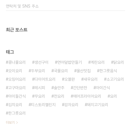
보았어요 라면꼰대에서는 파채를 추가로 올렸던데
연락처 및 SNS 주소
기호에 따라서 파채를 추가해 줘도 좋아..
최근 포스트
태그
콩나물요리
생선구이
연어덮밥만들기
계란요리
닭요리
오이요리
두부요리
국물요리
울산맛집
한그릇음식
오징어요리
다이어트요리
오블완
새우요리
소고기요리
고구마요리
레시피
술안주
간단반찬
아이간식
아이들간식
무요리
전요리
에어프라이어요리
요리
김치요리
티스토리챌린지
감자요리
돼지고기요리
한그릇요리
더보기