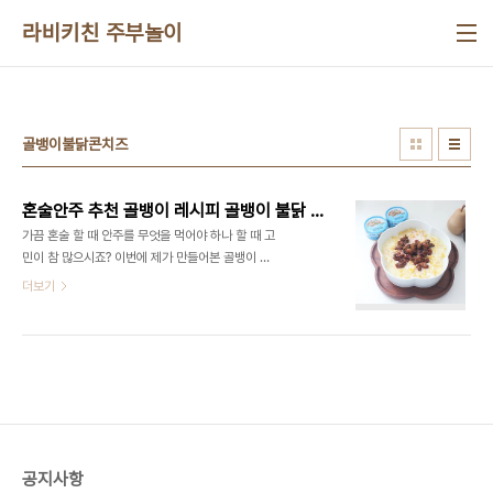
본문 바로가기
라비키친 주부놀이
골뱅이불닭콘치즈
혼술안주 추천 골뱅이 레시피 골뱅이 불닭 콘치즈
가끔 혼술 할 때 안주를 무엇을 먹어야 하나 할 때 고
민이 참 많으시죠? 이번에 제가 만들어본 골뱅이 불
닭 콘치즈 매우면서 맛있다고 할까 자꾸 끌리는 맛이
더보기
랄까 자주 먹고 있어요 얼마 전에 라면꼰대에 나와서
영상 보고 한번 간단한 버전으로 빠르게 만들어보았
는데 너무 맛있는 것 있죠? 골뱅이 하면 유동골뱅이
가 정말 인기가 많은데요 이번에 나온 95g 캔이 딱
1인분이라 요즘 즐겨 먹고 있어요 ​ 혼술 안주 추천 골
뱅이 레시피 골뱅이 불닭 콘치즈 재료 ​■재료■ 골뱅
이 95g 1캔~2캔 옥수수콘 1컵 모짜렐라치즈 1컵 설
탕 1/2스푼 마요네즈 3스푼 불닭소스 2스푼 ​ 재료들
공지사항
은 집에 거의 있는 재료들로 구성되어서 쉽게 만들어