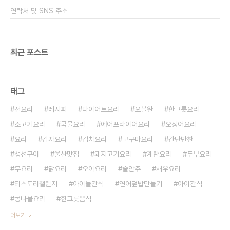
시피랍니다. ​ 계란은 4개를 준비했어요 그리고 그릇
연락처 및 SNS 주소
에 계란 4개를 풀어주세요. ..
최근 포스트
태그
전요리
레시피
다이어트요리
오블완
한그릇요리
소고기요리
국물요리
에어프라이어요리
오징어요리
요리
감자요리
김치요리
고구마요리
간단반찬
생선구이
울산맛집
돼지고기요리
계란요리
두부요리
무요리
닭요리
오이요리
술안주
새우요리
티스토리챌린지
아이들간식
연어덮밥만들기
아이간식
콩나물요리
한그릇음식
더보기