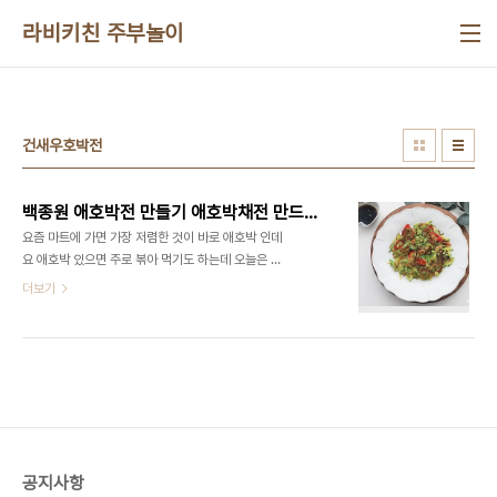
본문 바로가기
라비키친 주부놀이
건새우호박전
백종원 애호박전 만들기 애호박채전 만드는법 건새우 호박전 호박부침개 전간장
요즘 마트에 가면 가장 저렴한 것이 바로 애호박 인데
요 애호박 있으면 주로 볶아 먹기도 하는데 오늘은 애
호박전 만들기 해서 먹었는데 간단하면서 맛있어요 ​
더보기
보통 애호박만 잘라서 동글동글하게 해서 먹곤 하는
데 이번에는 건새우 넣어서 백종원 애호박전 만들기
해서 먹었더니 너무 간단하고 맛있네요 ​ 비가올때 만
들어 먹으면 맛있는 호박부침개 레시피 맛있게 만들
어보세요 ■재료■ 애호박 1개, 부침가루 3스푼, 전
분가루 3스푼 물 약간, 소금 약간, 건새우 1/2컵 청양
고추 1개 ​ 우선 애호박이 필요하고요 건새우가 있으
면 좋아요 건새우가 들어가면 바삭바삭하게 맛있게
공지사항
된다고 할까요? 청양고추가 들어가면 매콤하니 맛있