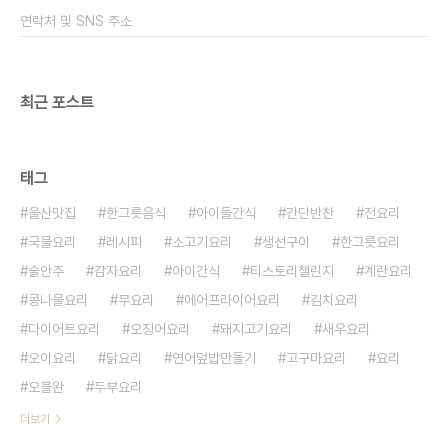
는데 저는 홍고추로 대신했습니다. 건새우는 두절새
연락처 및 SNS 주소
우를 사용하면 좋아요 머리는 자르지 않고 통째로 잘
게..
최근 포스트
태그
울산맛집
한그릇음식
아이들간식
간단반찬
전요리
국물요리
레시피
소고기요리
생선구이
한그릇요리
술안주
감자요리
아이간식
티스토리챌린지
계란요리
콩나물요리
무요리
에어프라이어요리
김치요리
다이어트요리
오징어요리
돼지고기요리
새우요리
오이요리
닭요리
연어덮밥만들기
고구마요리
요리
오블완
두부요리
더보기