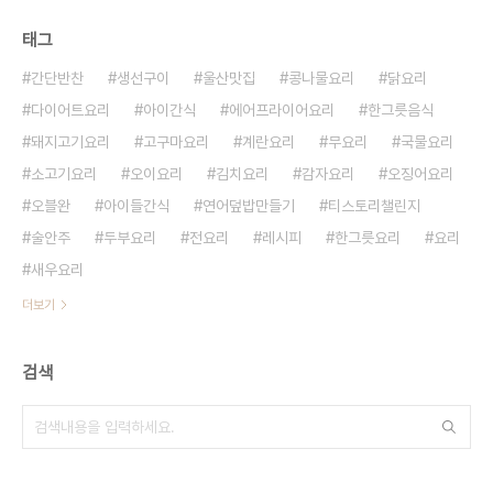
태그
간단반찬
생선구이
울산맛집
콩나물요리
닭요리
다이어트요리
아이간식
에어프라이어요리
한그릇음식
돼지고기요리
고구마요리
계란요리
무요리
국물요리
소고기요리
오이요리
김치요리
감자요리
오징어요리
오블완
아이들간식
연어덮밥만들기
티스토리챌린지
술안주
두부요리
전요리
레시피
한그릇요리
요리
새우요리
더보기
검색