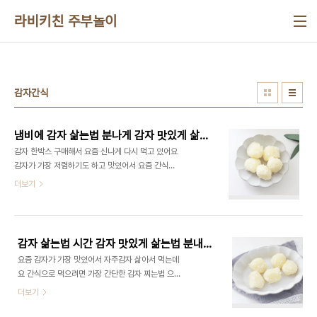
본문 바로가기
라비키친 주부놀이
감자간식
냄비에 감자 삶는법 분나게 감자 맛있게 삶는법 감자찌는법 감자 삶기
감자 한박스 구매해서 요즘 신나게 다시 먹고 있어요
감자가 가장 저렴하기도 하고 맛있어서 요즘 간식으
로도 즐겨 먹고 있는데요 ​ 오늘은 맛있게 먹을 수 있
더보기
는 분내나 게 감자 삶는법 알려드릴게요 ​ 가장 쉬운
감자 삶는법은 껍질을 벗기지 않고 전자레인지에 굽
는 방법이 가장 쉬워요 ​ 그다음은 벗겨서 전자레인지
조리하는 것이 가장 쉬운데요 ​ 아무튼 냄비에 감자 삶
감자 삶는법 시간 감자 맛있게 삶는법 분내나게 감자 찌는법 감자 찌기
는법 알려드릴게요 1. 우선 감자는 껍질을 벗겨서 준
요즘 감자가 가장 맛있어서 자주감자 삶아서 먹는데
비해 주세요 감자는 혹시라도 오래되면 푸릇푸릇하
요 간식으로 먹으려면 가장 간단한 감자 찌는법 으로
게 변할 때가 있는데 그럴 때는 아무래도 잘라서 먹어
맛있게 먹어보세요 ​ 감자가 맛있다 보니 그냥 감자만
더보기
야 해요 ​ 안 그럼 배탈이 난답니다 싹 난 감자는 싹을
먹어도 맛있어요 ​ 감자 삶는법도 다양해요 전자레인
도려내거나 해서 먹어야 해요 요즘 맛있는 감자라 쪄
지에 돌려서 먹기도 하고 아니면 물에 넣어서 쪄서 먹