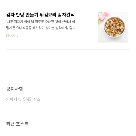
서 먹기만 해도 맛있죠! ​2. ​이제 냄비에 감자 삶는 법
기도 하고 다양한 방법으로 먹는데요 ​ 그래도 제가 자
해볼까요? 우선 감자를 냄비에 ..
주 해서 먹는 방법은 물에 감자를 껍질 벗겨서 먹는
감자 맛탕 만들기 튀김요리 감자간식
것을 가장 좋아해요 오늘도 감자 쪄서 5개 했더니 순
​ 사둔 감자가 싹이 날 정도로 오래된 것이 있어서 어
식간에 먹었는데요 ​ 간식으로 좋은데 너무 많이 먹는
떻게든 요녀석들을 해치워야 겠다는 생각에 뭘 할까
것이 아닌가 싶습니다 ㅎㅎ ​우선 감자를 껍질을 벗겨
고민하다 감자 맛탕을 만들기로 했어요 ​ 감자도 활용
더보기
주세요 ​ 감자가 초록색이라면 잘못먹으면 배탈이 날
도가 높긴 하지만 다른 야채들처럼 첨가해서 넣을 수
수 있으니 감자 초록 부분은 가급적 잘라내고 먹어야
있는게 아니다 보니 게으름 피우면 감자를 다 못먹게
해요 감자 싹은 독성이 있기 때문에 싹 난 감자는 먹
되더군요. 감자조림도 한계가 있고. 감자전도 맛있는
지 않는 것이 좋습니다 ​ 수미감자라고..
데 아 ~남이 해준 감자전을 먹고 싶고 남이 해준것 먹
고싶다!! ■재료■ 감자 3알, 식용유 3스푼, 설탕 3
스푼 ​ 감자로 맛탕이라 고구마는 잘하는데 감자는 잘
안 하는 것 같아요 이게 저도 처음 만들어보았는데 제
법 맛있는데요. 감자는 3개를 준비해 주세요 감자 개
공지사항
수는 원하는 개수를 준비하면 됩니다 감자는 깍둑썰
기를 해서 준비해 주세요! 3개를 자르면 꽤 많답니
연락처 및 SNS 주소
다. 감자는 바로 튀기는 것보다는 물에..
최근 포스트