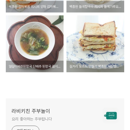
백종원 감자볶음 레시피 양파 감자볶음 감자채볶음 만들기
백종원 들깨칼국수 레시피 들깨가루요리 코인육수 들깨 칼국수 끓이는법
얼갈이배추된장국 단배추 된장국 끓이는법 된장배추국 얼갈이된장국 얼갈이 배추국 요리
길거리 토스트 만들기 백종원 계란양배추토스트 식빵 계란 토스트 소스
라비키친 주부놀이
요리 좋아하는 주부랍니다