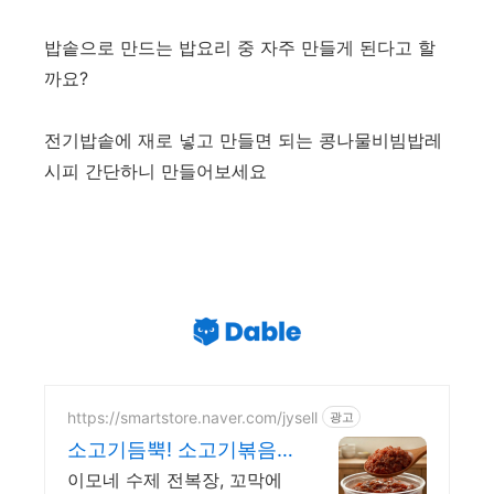
밥솥으로 만드는 밥요리 중 자주 만들게 된다고 할
까요?
전기밥솥에 재로 넣고 만들면 되는 콩나물비빔밥레
시피 간단하니 만들어보세요
https://smartstore.naver.com/jysell
광고
소고기듬뿍! 소고기볶음
고추
이모네 수제 전복장, 꼬막에