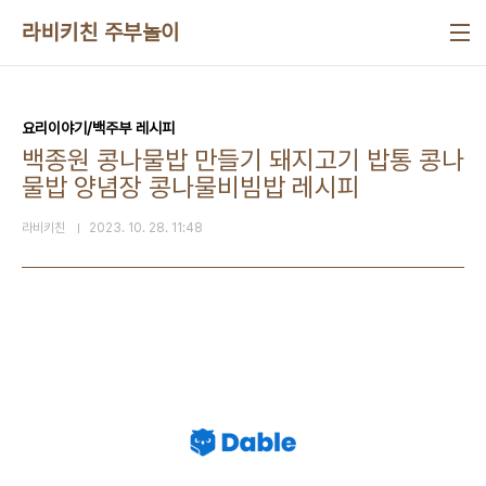
본문 바로가기
라비키친 주부놀이
요리이야기/백주부 레시피
백종원 콩나물밥 만들기 돼지고기 밥통 콩나
물밥 양념장 콩나물비빔밥 레시피
라비키친
2023. 10. 28. 11:48