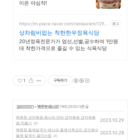
이은 야심작!
https://m.place.naver.com/restaurant/1292
광고
055632
상차림비없는 착한한우정육식당
20년정육전문가가 엄선,선별,공수하여 1만원
대 착한가격으로 즐길 수 있는 식육식당
1
구독하기
'
요리이야기
>
백주부 레시피
' 카테고리의 다른 글
백종원 감자볶음 레시피 양파 감자볶음 감자채볶
2023.10.29
음 만들기
(0)
백종원 들깨칼국수 레시피 들깨가루요리 코인육수
2023.10.28
들깨 칼국수 끓이는법
(2)