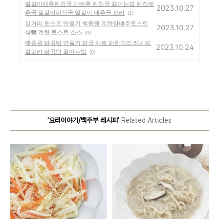
얼갈이배추된장국 단배추 된장국 끓이는법 된장배
2023.10.27
추국 얼갈이된장국 얼갈이 배추국 요리
(1)
길거리 토스트 만들기 백종원 계란양배추토스트
2023.10.27
식빵 계란 토스트 소스
(0)
백종원 닭곰탕 만들기 닭국 재료 닭한마리 레시피
2023.10.24
칼로리 닭곰탕 끓이는법
(0)
'요리이야기/백주부 레시피'
Related Articles