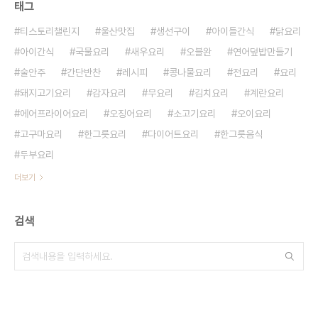
태그
티스토리챌린지
울산맛집
생선구이
아이들간식
닭요리
아이간식
국물요리
새우요리
오블완
연어덮밥만들기
술안주
간단반찬
레시피
콩나물요리
전요리
요리
돼지고기요리
감자요리
무요리
김치요리
계란요리
에어프라이어요리
오징어요리
소고기요리
오이요리
고구마요리
한그릇요리
다이어트요리
한그릇음식
두부요리
더보기
검색