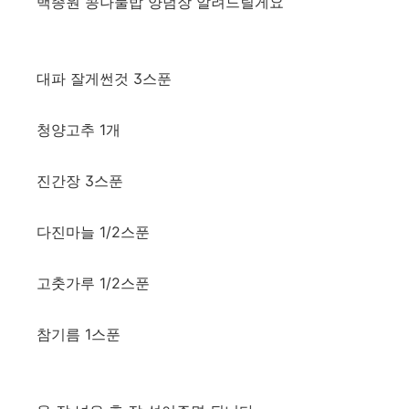
백종원 콩나물밥 양념장 알려드릴게요
대파 잘게썬것 3스푼
청양고추 1개
진간장 3스푼
다진마늘 1/2스푼
고춧가루 1/2스푼
참기름 1스푼