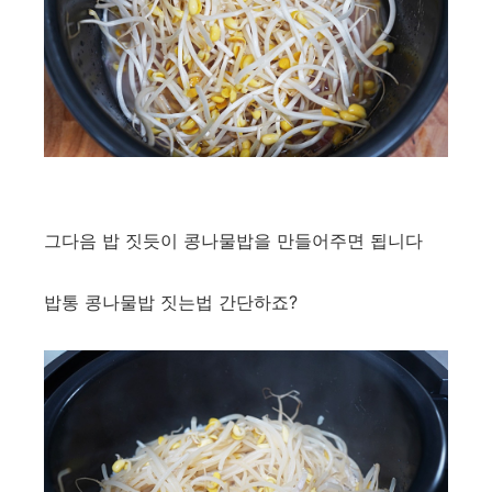
그다음 밥 짓듯이 콩나물밥을 만들어주면 됩니다
밥통 콩나물밥 짓는법 간단하죠?