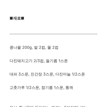
​■재료■
콩나물 200g, 쌀 2컵, 물 2컵
다진돼지고기 2/3컵, 들기름 1스푼
대파 3스푼, 진간장 3스푼, 다진마늘 1/2스푼
고춧가루 1/2스푼, 참기름 1스푼, 통깨