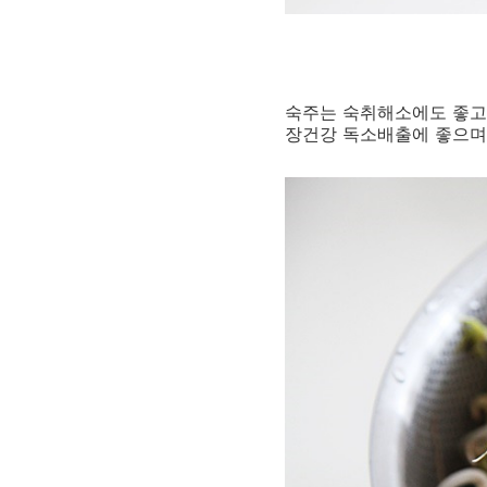
숙주는 숙취해소에도 좋고
장건강 독소배출에 좋으며