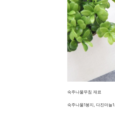
​​숙주나물무침 재료
숙주나물1봉지, 다진마늘1스