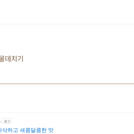
나물데치기
m
광고
아삭하고 새콤달콤한 맛