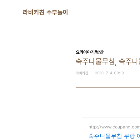
본문 바로가기
라비키친 주부놀이
요리이야기/반찬
숙주나물무침, 숙주
라비키친
2018. 7. 4. 08:10
http://www.coupang.co
숙주나물무침 쿠팡 