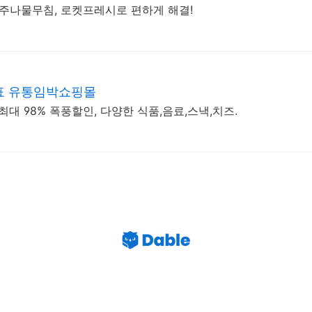
숙주나물무침, 로켓프레시로 편하게 해결!
표 유통임박쇼핑몰
최대 98% 폭풍할인, 다양한 식품,음료,스낵,치즈.