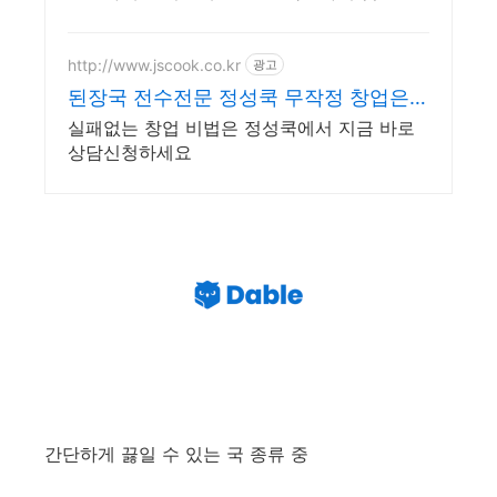
더기로 든든하게, 즉석국 영양 가득한 식사를
완성하세요.
http://www.jscook.co.kr
광고
된장국 전수전문 정성쿡 무작정 창업은
이제 그만
실패없는 창업 비법은 정성쿡에서 지금 바로
상담신청하세요
간단하게 끓일 수 있는 국 종류 중