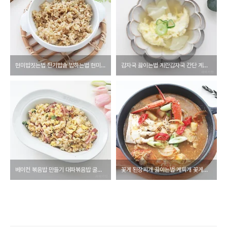
현미밥짓는법 전기밥솥 밥하는법 현미쌀 현미밥 다이어트 잡곡밥
감자국 끓이는법 계란감자국 간단 계란국끓이는법
베이컨 볶음밥 만들기 대파볶음밥 굴소스로 간단하게
꽃게 된장찌개 끓이는법 게찌개 꽃게요리 꽃게 찌개 된장요리 해물된장찌개