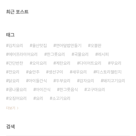
최근 포스트
태그
김치요리
울산맛집
연어덮밥만들기
오블완
에어프라이어요리
한그릇요리
국물요리
레시피
간단반찬
오이요리
계란요리
다이어트요리
무요리
전요리
술안주
생선구이
새우요리
티스토리챌린지
닭요리
아이들간식
두부요리
감자요리
돼지고기요리
콩나물요리
아이간식
한그릇음식
고구마요리
오징어요리
요리
소고기요리
더보기
검색