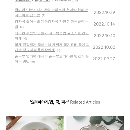
현미밥짓는법 전기밥솥 밥하는법 현미쌀 현미밥
2022.10.19
다이어트 잡곡밥
(1)
감자국 끓이는법 계란감자국 간단 계란국끓이는
2022.10.14
법
(0)
베이컨 볶음밥 만들기 대파볶음밥 굴소스로 간단
2022.10.10
하게
(0)
꽃게 된장찌개 끓이는법 게찌개 꽃게요리 꽃게 찌
2022.10.02
개 된장요리 해물된장찌개
(0)
순두부 열라면 레시피 순두부요리라면 맛있게 끓
2022.09.27
이는 방법
(0)
'요리이야기/밥, 국, 찌개'
Related Articles