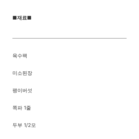
■재료■
육수팩
미소된장
팽이버섯
쪽파 1줄
두부 1/2모