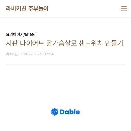
본문 바로가기
라비키친 주부놀이
요리이야기/닭 요리
시판 다이어트 닭가슴살로 샌드위치 만들기
라비키친
2022. 1. 25. 07:54