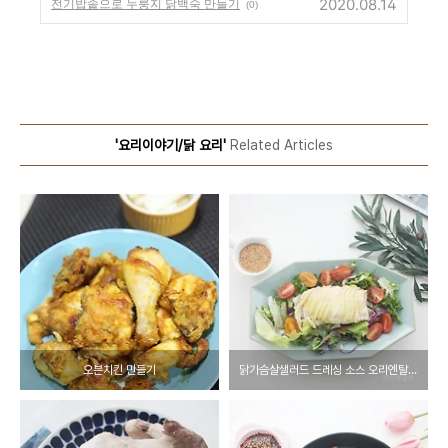
2020.08.14
전기밥솥으로 누룽지 닭백숙 만들기
(0)
'요리이야기/닭 요리'
Related Articles
오븐치킨 만들기
닭가슴살샐러드 드레싱 소스 오리엔탈드레싱 만들기