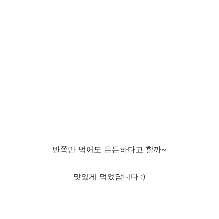
반쪽만 먹어도 든든하다고 할까~
맛있게 먹었답니다 :)