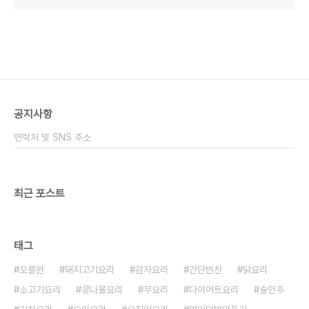
공지사항
연락처 및 SNS 주소
최근 포스트
태그
오블완
돼지고기요리
감자요리
간단반찬
닭요리
소고기요리
콩나물요리
무요리
다이어트요리
술안주