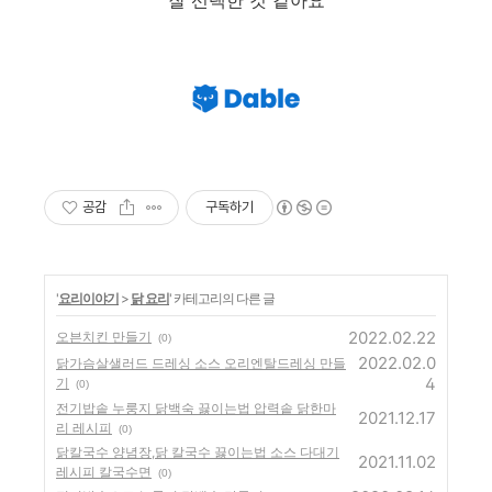
잘 선택한 것 같아요
공감
구독하기
'
요리이야기
>
닭 요리
' 카테고리의 다른 글
2022.02.22
오븐치킨 만들기
(0)
2022.02.0
닭가슴살샐러드 드레싱 소스 오리엔탈드레싱 만들
4
기
(0)
전기밥솥 누룽지 닭백숙 끓이는법 압력솥 닭한마
2021.12.17
리 레시피
(0)
닭칼국수 양념장,닭 칼국수 끓이는법 소스 다대기
2021.11.02
레시피 칼국수면
(0)