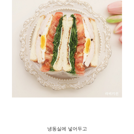
​냉동실에 넣어두고