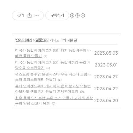
1
구독하기
'
요리이야기
>
일품요리
' 카테고리의 다른 글
미국산 등갈비 돼지고기요리 돼지 등갈비구이 바
2023.05.03
베큐 폭립 만들기
(1)
미국산 등갈비 돼지고기요리 등갈비튀김 등갈비
2023.05.01
탕수육 소스만들기
(1)
편스토랑 류수영 원팬파스타 우유 파스타 크림파
2023.04.27
스타 크림스파게티 만들기
(1)
훈제 연어샌드위치 레시피 재료 아보카도 먹는법
2023.04.22
아보카도 샌드위치 만들기 훈제연어요리
(0)
한우 육회 만드는법 부위 소스 만들기 고기 양념장
2023.04.20
육회 양념 소고기 육회
(0)