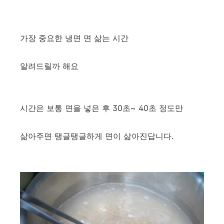
가장 중요한 냉면 면 삶는 시간
알려드릴까 해요
시간은 보통 면을 넣은 후 30초~ 40초 정도만
삶아주면 탱글탱글하게 면이 삶아진답니다.