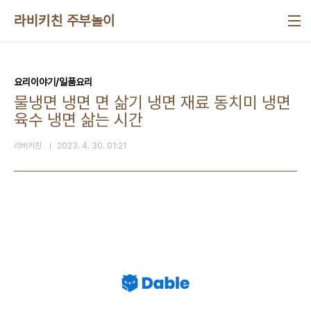
본문 바로가기
라비키친 주부놀이
요리이야기/일품요리
물냉면 냉면 면 삶기 냉면 재료 동치미 냉면
육수 냉면 삶는 시간
라비키친
2023. 4. 30. 01:21