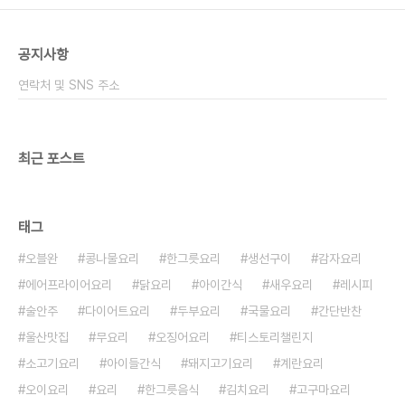
공지사항
연락처 및 SNS 주소
최근 포스트
태그
오블완
콩나물요리
한그릇요리
생선구이
감자요리
에어프라이어요리
닭요리
아이간식
새우요리
레시피
술안주
다이어트요리
두부요리
국물요리
간단반찬
울산맛집
무요리
오징어요리
티스토리챌린지
소고기요리
아이들간식
돼지고기요리
계란요리
오이요리
요리
한그릇음식
김치요리
고구마요리