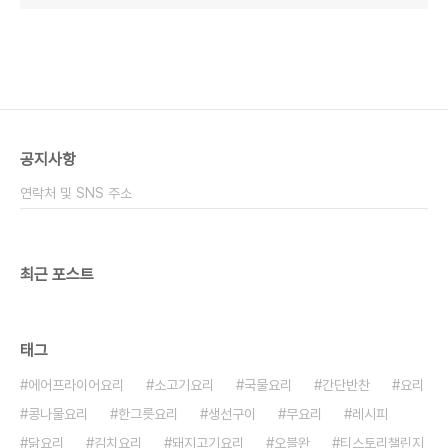
공지사항
연락처 및 SNS 주소
최근 포스트
태그
에어프라이어요리
소고기요리
국물요리
간단반찬
요리
콩나물요리
한그릇요리
생선구이
무요리
레시피
닭요리
김치요리
돼지고기요리
오블완
티스토리챌린지