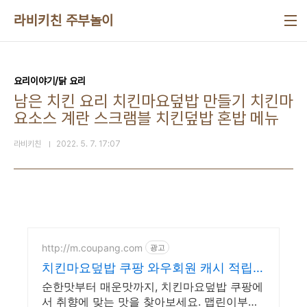
본문 바로가기
라비키친 주부놀이
요리이야기/닭 요리
남은 치킨 요리 치킨마요덮밥 만들기 치킨마
요소스 계란 스크램블 치킨덮밥 혼밥 메뉴
라비키친
2022. 5. 7. 17:07
http://m.coupang.com
광고
치킨마요덮밥 쿠팡 와우회원 캐시 적립
혜택
순한맛부터 매운맛까지, 치킨마요덮밥 쿠팡에
서 취향에 맞는 맛을 찾아보세요. 맵린이부터