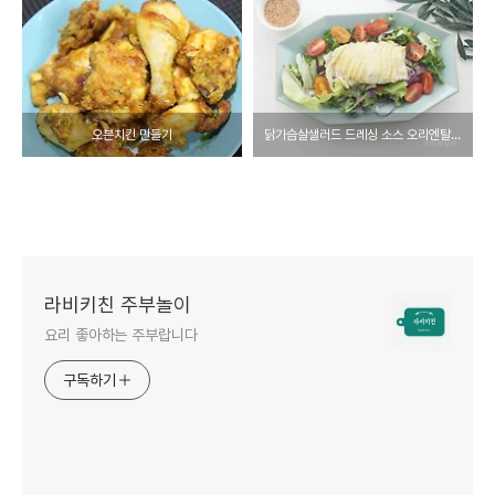
오븐치킨 만들기
닭가슴살샐러드 드레싱 소스 오리엔탈드레싱 만들기
라비키친 주부놀이
요리 좋아하는 주부랍니다
구독하기