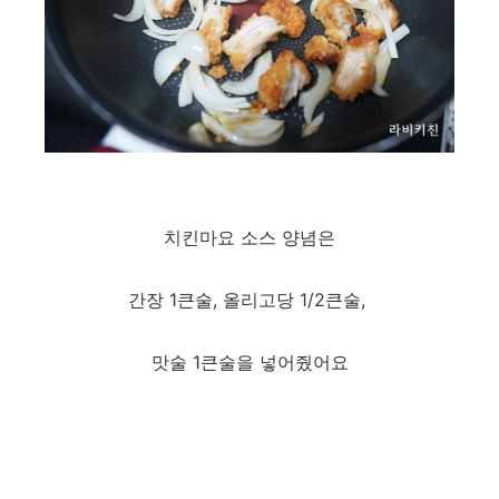
치킨마요 소스 양념은
간장 1큰술, 올리고당 1/2큰술,
맛술 1큰술을 넣어줬어요