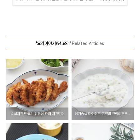
'요리이야기/닭 요리'
Related Articles
순살치킨 만들기 닭안심 요리 치킨텐더
닭가슴살 다이어트 곤약밥 크림리조또 만들기