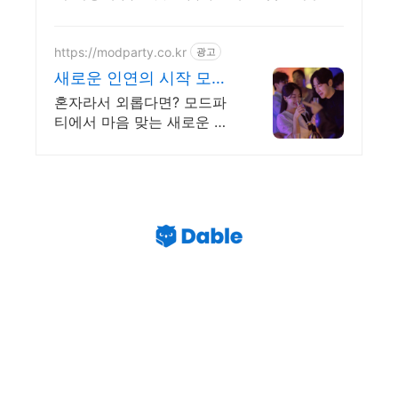
매니아까지 모두 만족! 와우회원은 30일 내 무
료 반품.
https://modparty.co.kr
광고
새로운 인연의 시작 모드
파티 검증된 싱글 로테이
혼자라서 외롭다면? 모드파
션 파티
티에서 마음 맞는 새로운 인
연을 만나보세요! 혼밥메뉴 l
평균 40명규모 싱글파티 l 1:1
성비 l 철저한 신원 검증으로
안전한 파티