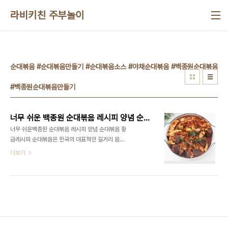
본문 바로가기
라비키친 주부놀이
순대볶음 #순대볶음만들기 #순대볶음소스 #야채순대볶음 #백종원순대볶음
#백종원순대볶음만들기
너무 쉬운 백종원 순대볶음 레시피 양념 순대볶음 황금레시피
너무 쉬운백종원 순대볶음 레시피 양념 순대볶음 황
금레시피 순대볶음은 한국의 대표적인 길거리 음
식 중 하나로 즐겨 먹어요! 백종원 순대볶음 레시피
더보기
로간단하면서도 맛있게 먹고 있는데요 집에서도 맛
집 못지않은 순대볶음을 손쉽게 만들 수 있습니다. 순
대볶음은 순대 본연의 쫄깃한 식감을 살리면서, 다양
한 채소와 양념이 조화를 이루는 것이 특징이에요.
매콤한 맛이 감돌아 입맛을 돋우기에 좋고, 밥반찬이
나 간단한 안주로도 좋아요. 순대볶음을 만들어보
며 특별한 한 끼를 준비해볼까요? ​ #순대볶음 #순대