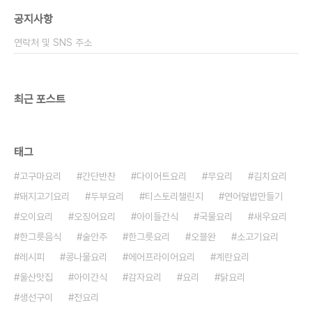
볶음만들기 #순대볶음소스 #야채순대볶음 #백종원
공지사항
순대볶음 #백종원순대볶음만들기 재료 준비순대
250g 양배추 약 4컵 양파 1/2개 대파 1/2대 깻
연락처 및 SNS 주소
잎 10장 청양고추 2개 (홍고추로 대체 가능) 들깻가
루 3큰술 식..
최근 포스트
태그
고구마요리
간단반찬
다이어트요리
무요리
김치요리
돼지고기요리
두부요리
티스토리챌린지
연어덮밥만들기
오이요리
오징어요리
아이들간식
국물요리
새우요리
한그릇음식
술안주
한그릇요리
오블완
소고기요리
레시피
콩나물요리
에어프라이어요리
계란요리
울산맛집
아이간식
감자요리
요리
닭요리
생선구이
전요리