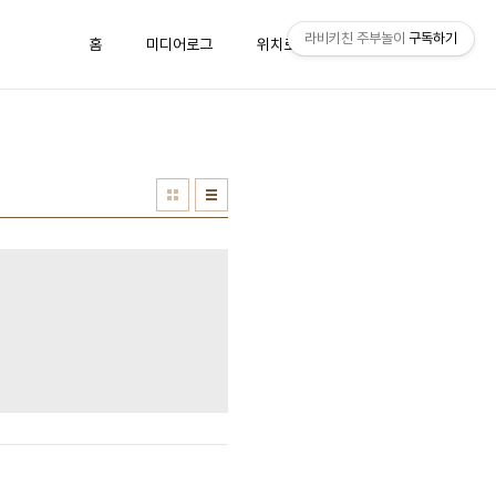
라비키친 주부놀이
구독하기
홈
미디어로그
위치로그
방명록