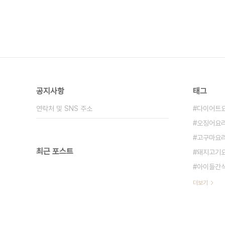
공지사항
태그
연락처 및 SNS 주소
다이어트
오징어요
고구마요
최근 포스트
돼지고기
아이들간
더보기