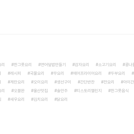
요리
한그릇요리
연어덮밥만들기
감자요리
소고기요리
콩나
리
레시피
국물요리
무요리
에어프라이어요리
두부요리
리
계란요리
오이요리
생선구이
간단반찬
전요리
아이간
요리
오블완
울산맛집
술안주
티스토리챌린지
한그릇음식
식
새우요리
김치요리
닭요리