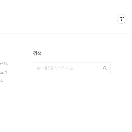
검색
물요리
요리
식