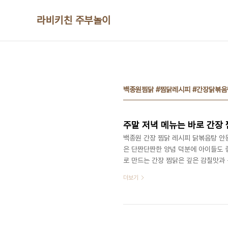
본문 바로가기
라비키친 주부놀이
백종원찜닭 #찜닭레시피 #간장닭볶음
주말 저녁 메뉴는 바로 간장 
백종원 간장 찜닭 레시피 닭볶음탕 안
은 단짠단짠한 양념 덕분에 아이들도 
로 만드는 간장 찜닭은 깊은 감칠맛과 
시피를 활용해 누구나 쉽게 따라 할 수
더보기
게 요리하는 것이 대세인데, 찜닭은 가
뉴예요. 한 번 만들어 보면 가족들도 
찜닭레시피#닭볶음탕 #닭도리탕 #안동찜