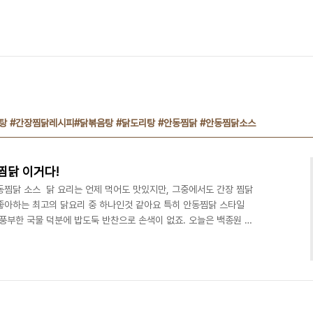
탕 #간장찜닭레시피#닭볶음탕 #닭도리탕 #안동찜닭 #안동찜닭소스
찜닭 이거다!
동찜닭 소스 닭 요리는 언제 먹어도 맛있지만, 그중에서도 간장 찜닭
좋아하는 최고의 닭요리 중 하나인것 같아요 특히 안동찜닭 스타일
풍부한 국물 덕분에 밥도둑 반찬으로 손색이 없죠. 오늘은 백종원 레
 있는 찜닭을 만들어 볼까해요~ ​ 요즘은 외식보다 집에서 간편하
성비 좋은 재료로도 푸짐하게 한 끼를 즐길 수 있어 더욱 매력적인 메
정말 좋아할 거예요. ​ #백종원찜닭 #찜닭레시피 #간장닭볶음탕 #간장
닭 #안동찜닭소스 재료 준비닭(1.2kg) 감자 1..