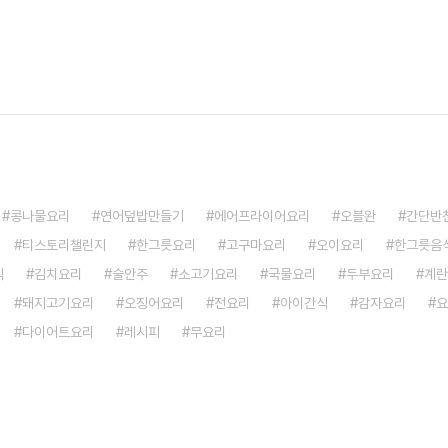
콩나물요리
연어덮밥만들기
에어프라이어요리
오블완
간단반
티스토리챌린지
한그릇요리
고구마요리
오이요리
한그릇음
식
김치요리
술안주
소고기요리
국물요리
두부요리
계란
돼지고기요리
오징어요리
전요리
아이간식
감자요리
요
다이어트요리
레시피
무요리