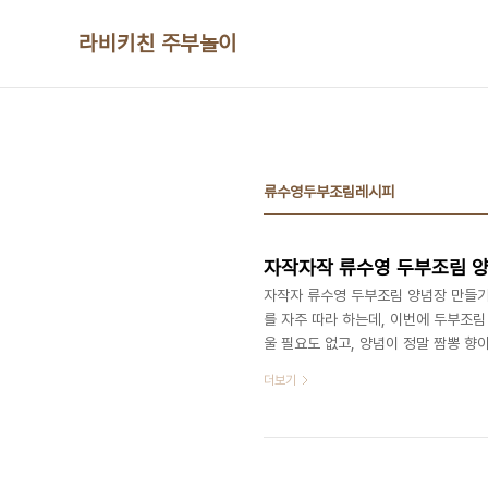
본문 바로가기
라비키친 주부놀이
류수영두부조림레시피
자작자작 류수영 두부조림 
자작자 류수영 두부조림 양념장 만들기
를 자주 따라 하는데, 이번에 두부조
울 필요도 없고, 양념이 정말 짬뽕 향
고 해요. ​ 저도 따라 해봤는데, 밥 
더보기
라 간편하고, 고급스러운 맛을 느낄 
레시피 #두부조림양념장 #두부조림양념 두
청양고추 1개 홍고추 1개 진간장 2큰술