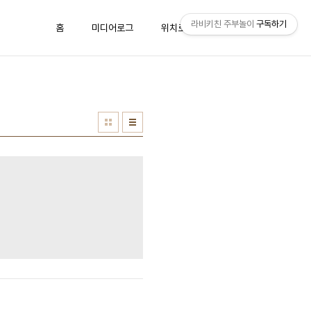
라비키친 주부놀이
구독하기
홈
미디어로그
위치로그
방명록