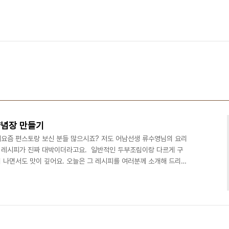
양념장 만들기
요즘 편스토랑 보신 분들 많으시죠? 저도 어남선생 류수영님의 요리
림 레시피가 진짜 대박이더라고요. 일반적인 두부조림이랑 다르게 구
이 나면서도 맛이 깊어요. 오늘은 그 레시피를 여러분께 소개해 드리려
한 그릇 뚝딱이었어요. 노릇하게 굽지 않고 바로 양념에 조려내는 방식이
수 있어서 완전 추천드립니다.#류수영두부조림 #두부조림 #두부조림
부조림 재료 (2-3인분) 두부 1모 (약 350g) 양파 1개 대파 1대
 굴소스 2큰술 고춧가루 1큰술 다진 마늘..