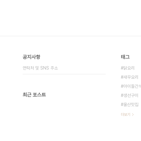
공지사항
태그
연락처 및 SNS 주소
닭요리
새우요리
아이들간
최근 포스트
생선구이
울산맛집
더보기