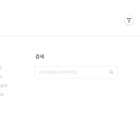
검색
찬
식
요리
리