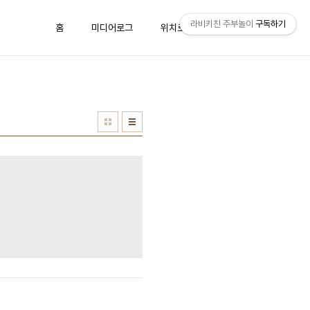
라비키친 주부놀이
구독하기
홈
미디어로그
위치로그
방명록