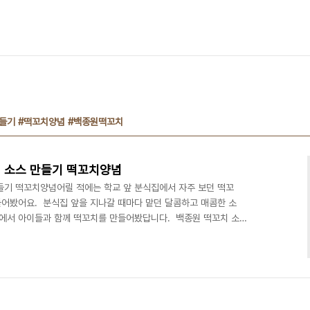
들기 #떡꼬치양념 #백종원떡꼬치
 소스 만들기 떡꼬치양념
들기 떡꼬치양념어릴 적에는 학교 앞 분식집에서 자주 보던 떡꼬
들어봤어요. 분식집 앞을 지나갈 때마다 맡던 달콤하고 매콤한 소
집에서 아이들과 함께 떡꼬치를 만들어봤답니다. 백종원 떡꼬치 소
 실패 없는 맛을 자랑하더라고요. ​ #떡꼬치 #떡꼬치만들기 #떡꼬치
 재료 준비떡볶이 떡 설탕 3큰술 진간장 1큰술 케첩 2큰술 고추
 말랑말랑한 상태가 좋아요. 딱딱하다면 전자레인지에 살짝 돌리거나, 물
​ 1. 떡을 꼬치에 끼우기떡볶이 떡을 하나씩 떼어내 꼬치에 ..