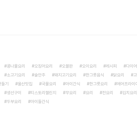
콩나물요리
오징어요리
오블완
오이요리
레시피
다이어
소고기요리
술안주
돼지고기요리
한그릇음식
닭요리
고
만들기
울산맛집
국물요리
아이간식
한그릇요리
에어프라이
생선구이
티스토리챌린지
무요리
요리
전요리
김치요리
두부요리
아이들간식