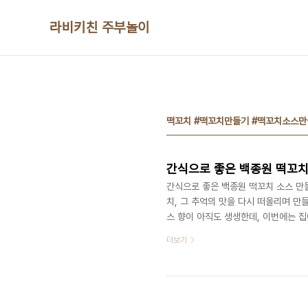
본문 바로가기
라비키친 주부놀이
떡꼬치 #떡꼬치만들기 #떡꼬치소스만
간식으로 좋은 백종원 떡꼬치
간식으로 좋은 백종원 떡꼬치 소스 만
치, 그 추억의 맛을 다시 떠올리며 만
스 향이 아직도 생생한데, 이번에는 
스 레시피 참고해서 만들었는데, 역시나
더보기
소스만들기 #떡꼬치양념 #백종원떡꼬치
장 1/2큰술 물 1/3컵 떡볶이 떡은
에 데쳐 준비하면 훨씬 다루기 쉬워요. 