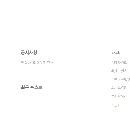
공지사항
태그
연락처 및 SNS 주소
감자요리
간단반찬
연어덮밥
최근 포스트
새우요리
계란요리
더보기