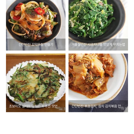
간단반찬 꼬막무침 만들기
겨울철반찬 시금치나물 맛있게 무치는법
초보자도 실패하지 않는 부추전 맛있게 만드는 법
간단반찬 볶음김치, 참치 김치볶음 만들기