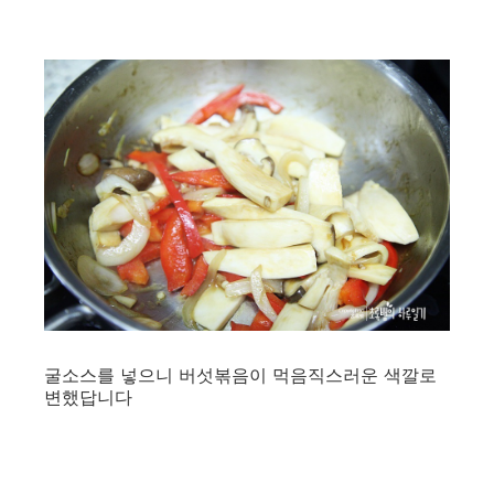
굴소스를 넣으니 버섯볶음이 먹음직스러운 색깔로
변했답니다