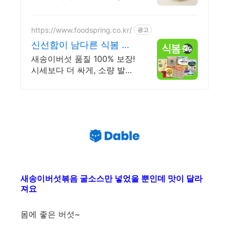
일 식탁 도착! 찌개, 구이, 볶
음 어디든 OK! 요리가 즐거워
지는 프리미엄 새송이.
https://www.foodspring.co.kr/
광고
신선함이 남다른 식봄 채
소 사업자 전용 특가
새송이버섯 품질 100% 보장!
시세보다 더 싸게, 소량 발주
도 가능해요.
새송이버섯볶음 굴소스만 넣었을 뿐인데 맛이 달라
져요
몸에 좋은 버섯~