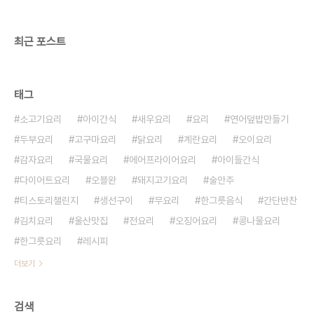
최근 포스트
태그
소고기요리
아이간식
새우요리
요리
연어덮밥만들기
두부요리
고구마요리
닭요리
계란요리
오이요리
감자요리
국물요리
에어프라이어요리
아이들간식
다이어트요리
오블완
돼지고기요리
술안주
티스토리챌린지
생선구이
무요리
한그릇음식
간단반찬
김치요리
울산맛집
전요리
오징어요리
콩나물요리
한그릇요리
레시피
더보기
검색