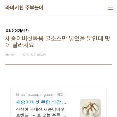
본문 바로가기
라비키친 주부놀이
요리이야기/반찬
새송이버섯볶음 굴소스만 넣었을 뿐인데 맛
이 달라져요
라비키친
2018. 2. 7. 00:39
http://m.coupang.com
광고
새송이버섯 쿠팡 식감 좋
은 새송이
신선한 국내산 새송이버섯!
로켓프레시로 오늘 주문, 내