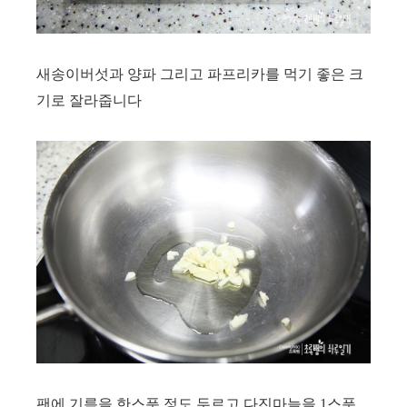
새송이버섯과 양파 그리고 파프리카를
먹기 좋은 크
기로 잘라줍니다
팬에 기름을 한스푼 정도 두르고 다진마늘을 1스푼