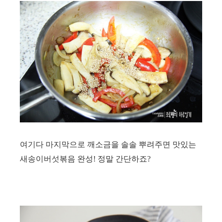
여기다 마지막으로 깨소금을 솔솔 뿌려주면
맛있는
새송이버섯볶음 완성!
정말 간단하죠?