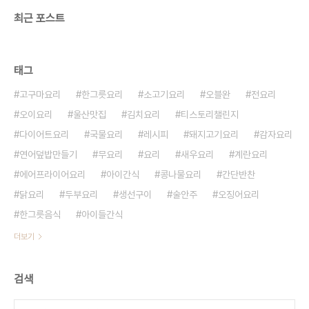
최근 포스트
태그
고구마요리
한그릇요리
소고기요리
오블완
전요리
오이요리
울산맛집
김치요리
티스토리챌린지
다이어트요리
국물요리
레시피
돼지고기요리
감자요리
연어덮밥만들기
무요리
요리
새우요리
계란요리
에어프라이어요리
아이간식
콩나물요리
간단반찬
닭요리
두부요리
생선구이
술안주
오징어요리
한그릇음식
아이들간식
더보기
검색