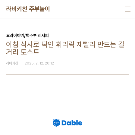
본문 바로가기
라비키친 주부놀이
요리이야기/백주부 레시피
아침 식사로 딱인 휘리릭 재빨리 만드는 길
거리 토스트
라비키친
2025. 2. 12. 20:12