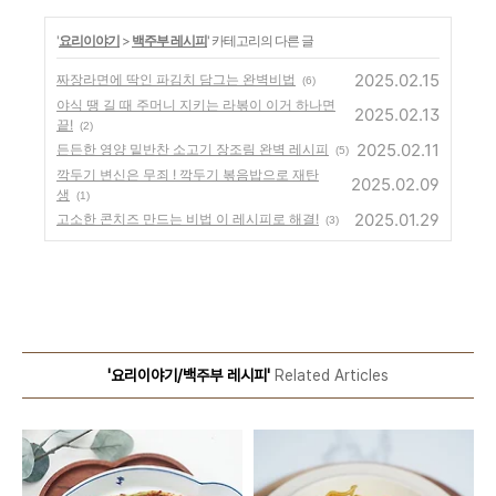
'
요리이야기
>
백주부 레시피
' 카테고리의 다른 글
2025.02.15
짜장라면에 딱인 파김치 담그는 완벽비법
(6)
야식 땡 길 때 주머니 지키는 라볶이 이거 하나면
2025.02.13
끝!
(2)
2025.02.11
든든한 영양 밑반찬 소고기 장조림 완벽 레시피
(5)
깍두기 변신은 무죄 ! 깍두기 볶음밥으로 재탄
2025.02.09
생
(1)
2025.01.29
고소한 콘치즈 만드는 비법 이 레시피로 해결!
(3)
'요리이야기/백주부 레시피'
Related Articles