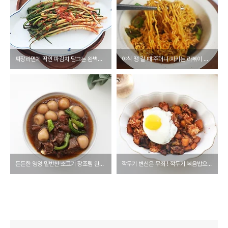
짜장라면에 딱인 파김치 담그는 완벽비법
야식 땡 길 때 주머니 지키는 라볶이 이거 하나면 끝!
든든한 영양 밑반찬 소고기 장조림 완벽 레시피
깍두기 변신은 무죄 ! 깍두기 볶음밥으로 재탄생